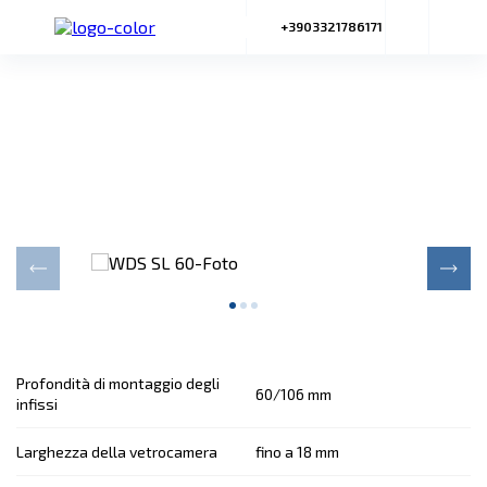
+3903321786171
Sistema scorrevole WDS SL 60
Una soluzione universale per le vetrate di grandi
superfici
Profondità di montaggio degli
60/106 mm
infissi
Larghezza della vetrocamera
fino a 18 mm