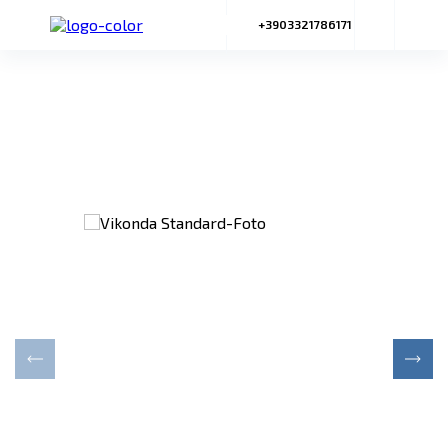
+3903321786171
Vikonda Standard
Equilibrio tra prezzo e qualità