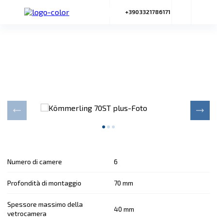
+3903321786171
Kömmerling 70ST plus
Funzionalità, comodità e totale sicurezza
Numero di camere
6
Profondità di montaggio
70 mm
Spessore massimo della
40 mm
vetrocamera