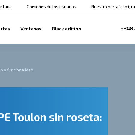
ntaria
Opiniones de los usuarios
Nuestro portafolio (tr
+348
rtas
Ventanas
Black edition
lo y funcionalidad
E Toulon sin roseta: