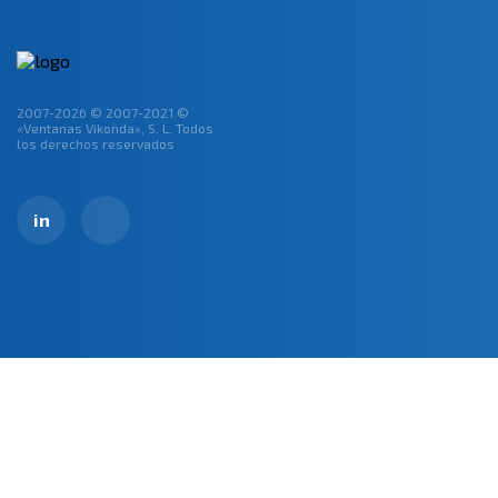
2007-2026 © 2007-2021 ©
«Ventanas Vikonda», S. L. Todos
los derechos reservados
in