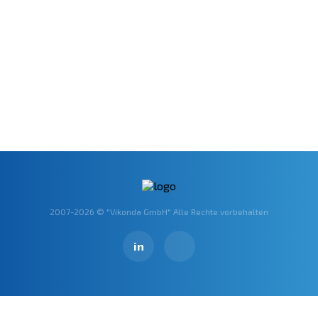
Nummer
Name
Land
2007-2026 © "Vikonda GmbH" Alle Rechte vorbehalten
Senden
in