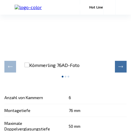
Hot Line
Kömmerling 76AD
Vielfältige Möglichkeiten für individuelle Lösungen
Anzahl von Kammern
6
Montagetiefe
76 mm
Maximale
50 mm
Doppelverglasungstiefe